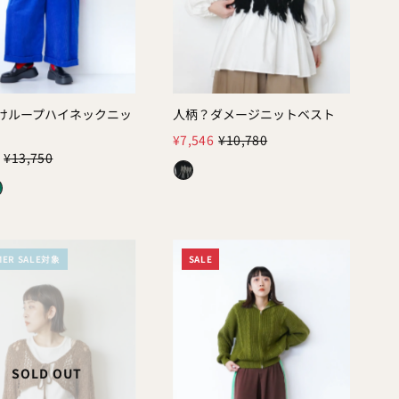
けループハイネックニッ
人柄？ダメージニットベスト
Color:
¥7,546
¥10,780
¥13,750
MER SALE対象
SALE
SOLD OUT