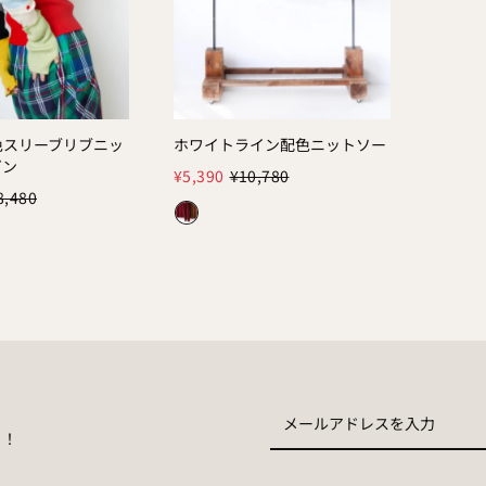
色スリーブリブニッ
ホワイトライン配色ニットソー
Color:
ガン
¥5,390
¥10,780
8,480
メ
い！
ー
ル