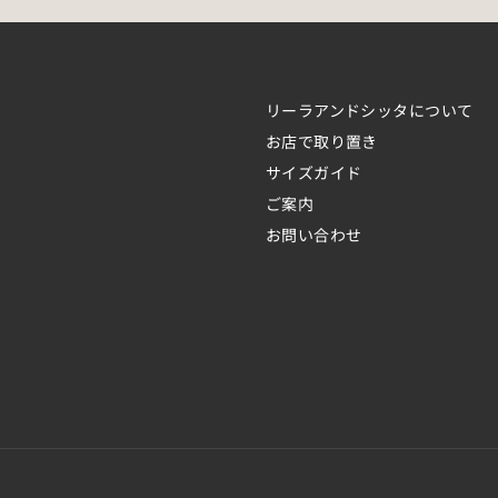
ア
ド
レ
リーラアンドシッタについて
ス
お店で取り置き
を
サイズガイド
入
ご案内
力
お問い合わせ