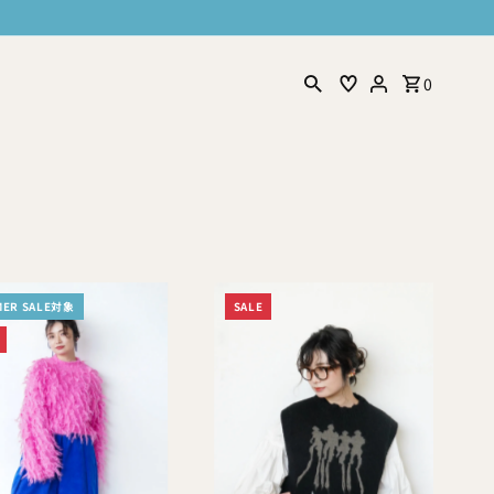
0
MER SALE対象
SALE