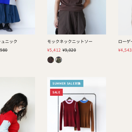
チュニック
モックネックニットソー
ローゲ
Color:
,980
¥5,412
¥9,020
¥4,543
SUMMER SALE対象
SALE