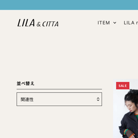
スキップ
ITEM
LILA n
並べ替え
SALE
関
連
オススメ
性
関連性が最も高い
ベストセラー