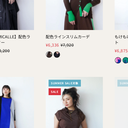
 MICALLE】配色ラ
配色ラインスリムカーデ
もけも
Color:
Color:
ソー
ト
¥6,336
¥7,920
3,200
¥6,875
SUMMER SALE対象
SUM
SALE