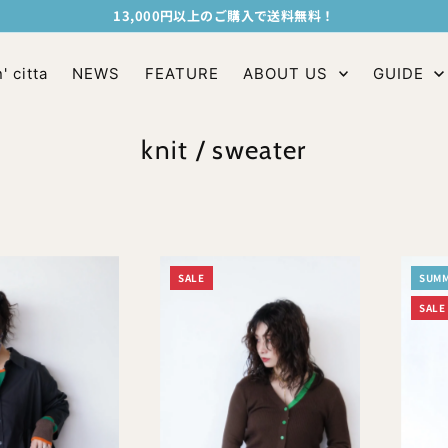
13,000円以上のご購入で送料無料！
' citta
NEWS
FEATURE
ABOUT US
GUIDE
knit / sweater
SALE
SUM
SALE