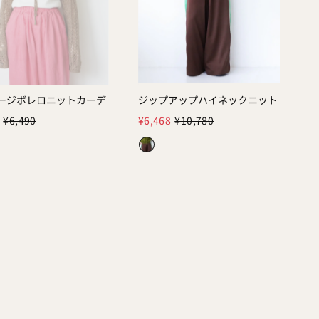
ージボレロニットカーデ
ジップアップハイネックニット
Color:
¥6,490
¥6,468
¥10,780