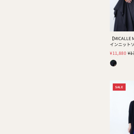
アルファベット順, A-Z
アルファベット順, Z-A
価格の安い順
価格の高い順
【MICALLE
Color:
インニット
古い商品順
¥11,880
¥1
新着順
SALE